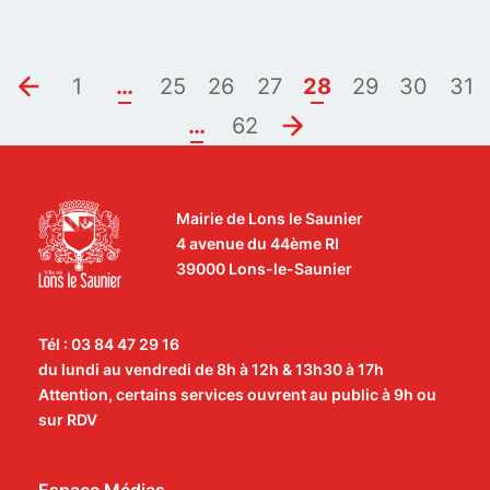
1
…
25
26
27
28
29
30
31
…
62
Mairie de Lons le Saunier
4 avenue du 44ème RI
39000 Lons-le-Saunier
Tél : 03 84 47 29 16
du lundi au vendredi de 8h à 12h & 13h30 à 17h
Attention, certains services ouvrent au public à 9h ou
sur RDV
Espace Médias