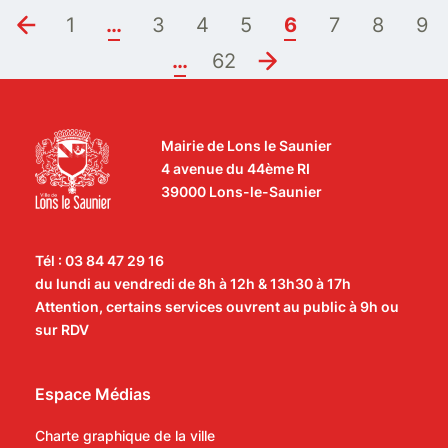
1
…
3
4
5
6
7
8
9
…
62
Mairie de Lons le Saunier
4 avenue du 44ème RI
39000 Lons-le-Saunier
Tél : 03 84 47 29 16
du lundi au vendredi de 8h à 12h & 13h30 à 17h
Attention, certains services ouvrent au public à 9h ou
sur RDV
Espace Médias
Charte graphique de la ville