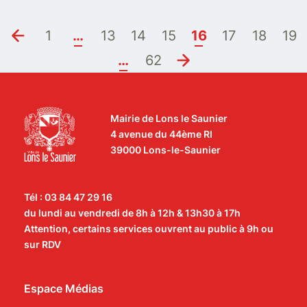
1
…
13
14
15
16
17
18
19
…
62
Mairie de Lons le Saunier
4 avenue du 44ème RI
39000 Lons-le-Saunier
Tél : 03 84 47 29 16
du lundi au vendredi de 8h à 12h & 13h30 à 17h
Attention, certains services ouvrent au public à 9h ou
sur RDV
Espace Médias