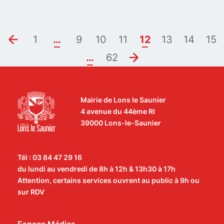
1
…
9
10
11
12
13
14
15
…
62
Mairie de Lons le Saunier
4 avenue du 44ème RI
39000 Lons-le-Saunier
Tél : 03 84 47 29 16
du lundi au vendredi de 8h à 12h & 13h30 à 17h
Attention, certains services ouvrent au public à 9h ou
sur RDV
Espace Médias