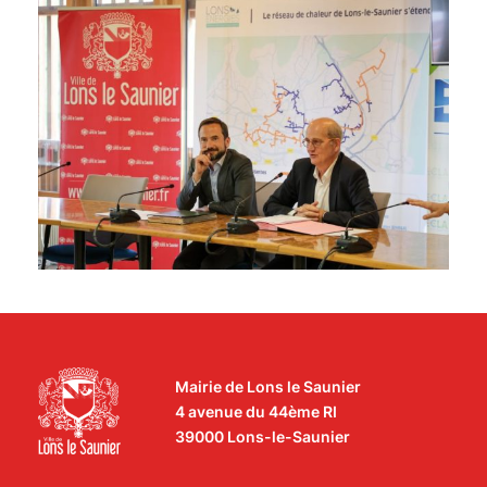
Mairie de Lons le Saunier
4 avenue du 44ème RI
39000 Lons-le-Saunier