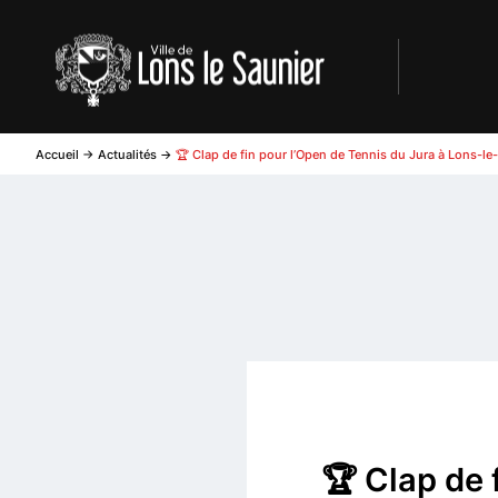
Accueil
->
Actualités
->
🏆 Clap de fin pour l’Open de Tennis du Jura à Lons-le
🏆 Clap de 