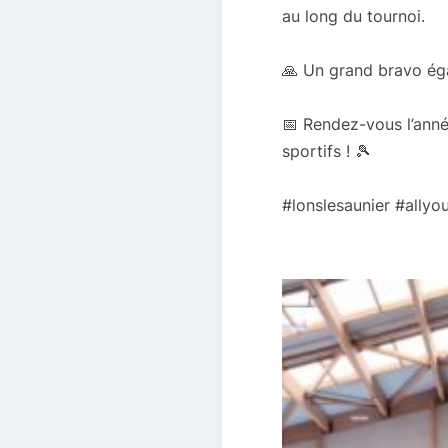
au long du tournoi.
🙏 Un grand bravo ég
📅 Rendez-vous l’ann
sportifs ! 🎾
#lonslesaunier #allyo