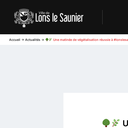
Accueil
->
Actualités
->
Une matinée de végétalisation réussie à #lonslesa
U